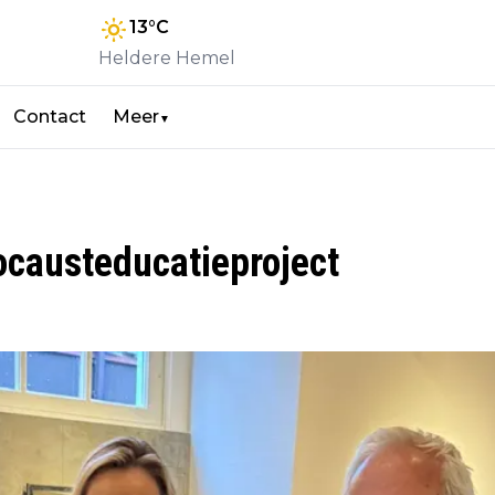
13
°C
Heldere Hemel
Contact
Meer
▼
ocausteducatieproject