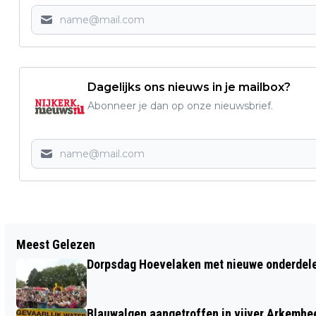
Dagelijks ons nieuws in je mailbox?
Abonneer je dan op onze nieuwsbrief.
Vorig artikel
Meest Gelezen
NIJKERKER CADEAUBON WÉL VEILIG:
Dorpsdag Hoevelaken met nieuwe onderdel
TEGOEDEN VOLLEDIG GEGARANDEERD
Blauwalgen aangetroffen in vijver Arkemh