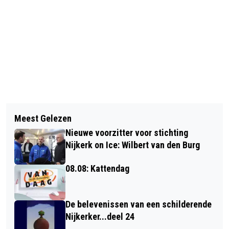
Vorig artikel
Volgend artikel
MUSEUM NIJKERK EN BOOKDINNERS
Meest Gelezen
RENOVATIE NIJKERKERBRUG ANDERS
WERKEN SAMEN
Nieuwe voorzitter voor stichting
AANGEPAKT
Nijkerk on Ice: Wilbert van den Burg
08.08: Kattendag
De belevenissen van een schilderende
Nijkerker...deel 24