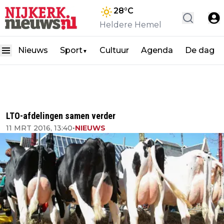
28
°C
Heldere Hemel
Nieuws
Sport
Cultuur
Agenda
De dag
▼
LTO-afdelingen samen verder
11 MRT 2016, 13:40
•
NIEUWS