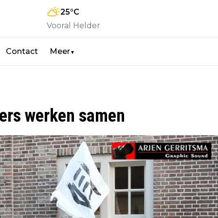
25
°C
Vooral Helder
Contact
Meer
▼
ers werken samen