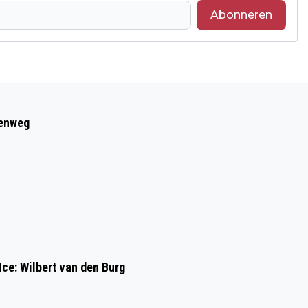
Abonneren
Volgend artikel
LTO-AFDELINGEN SAMEN VERDER
eenweg
Ice: Wilbert van den Burg