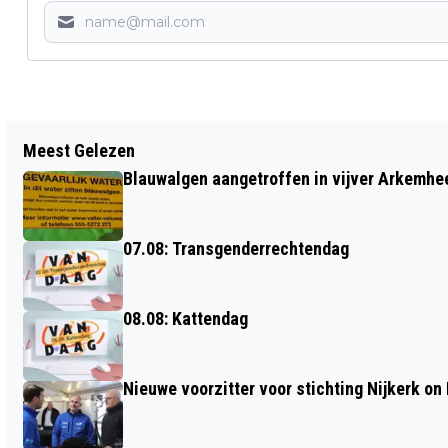
Vorig artikel
Meest Gelezen
COLLEGE HELPT MEE MET RENOVATIE
Blauwalgen aangetroffen in vijver Arkemh
SCHOOLPLEIN APPELGAARD
07.08: Transgenderrechtendag
08.08: Kattendag
Nieuwe voorzitter voor stichting Nijkerk on 