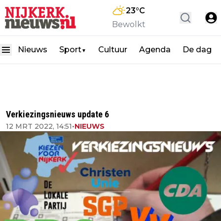
23
°C
Bewolkt
Nieuws
Sport
Cultuur
Agenda
De dag
▼
Verkiezingsnieuws update 6
12 MRT 2022, 14:51
•
NIEUWS