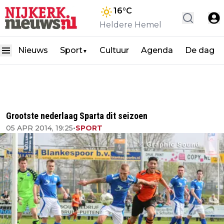
16
°C
Heldere Hemel
Nieuws
Sport
Cultuur
Agenda
De dag
▼
Grootste nederlaag Sparta dit seizoen
05 APR 2014, 19:25
•
SPORT