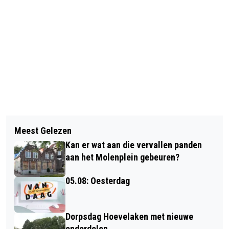
Vorig artikel
Volgend artikel
INSCHRIJVEN
Meest Gelezen
VIDEO: SLECHT NSC VERLIEST
BEACHSOCCERTOERNOOI ZVV
Kan er wat aan die vervallen panden
TERECHT
SPARTA/DE LAAK KAN
aan het Molenplein gebeuren?
05.08: Oesterdag
Dorpsdag Hoevelaken met nieuwe
onderdelen