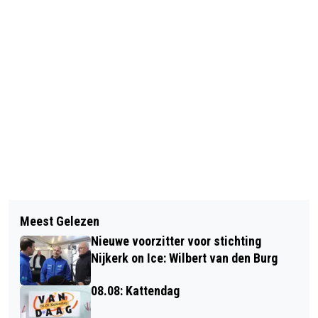
Vorig artikel
Volgend artikel
TREKKERTREK NIJKERKERVEEN DEELT
Meest Gelezen
GEZELLIG DRUK NIJNTJE
CHEQUES UIT AAN DE GOEDE DOELEN
Nieuwe voorzitter voor stichting
BEWEEGFEEST NGV EXCELSIOR
VAN 2024
Nijkerk on Ice: Wilbert van den Burg
08.08: Kattendag