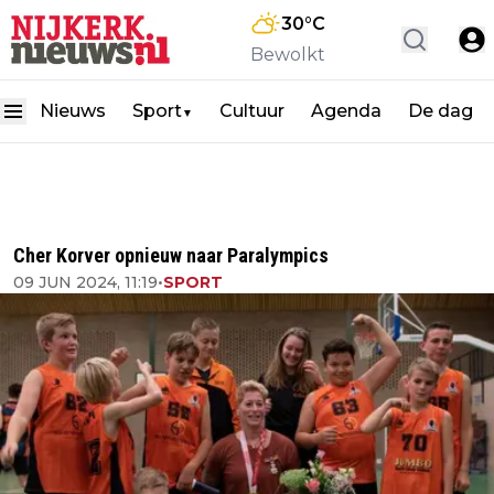
30
°C
Bewolkt
Nieuws
Sport
Cultuur
Agenda
De dag
▼
Cher Korver opnieuw naar Paralympics
09 JUN 2024, 11:19
•
SPORT