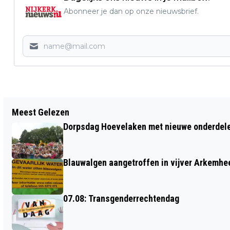
Abonneer je dan op onze nieuwsbrief.
Vorig artikel
Meest Gelezen
CHER KORVER OPNIEUW NAAR
Dorpsdag Hoevelaken met nieuwe onderdel
PARALYMPICS
Blauwalgen aangetroffen in vijver Arkemh
07.08: Transgenderrechtendag