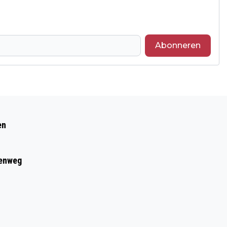
Abonneren
Volgend artikel
OOSTSTREECK VORDERT
en
eenweg