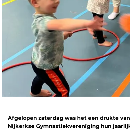
Afgelopen zaterdag was het een drukte van j
Nijkerkse Gymnastiekvereniging hun jaarlijk