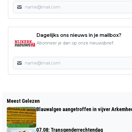
Dagelijks ons nieuws in je mailbox?
Abonneer je dan op onze nieuwsbrief.
Vorig artikel
Meest Gelezen
FLEVO HEREN SLUITEN COMPETITIE
Blauwalgen aangetroffen in vijver Arkemh
WINNEND AF
07.08: Transgenderrechtendag