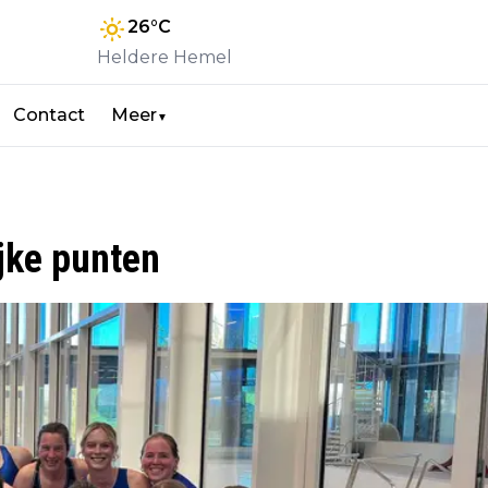
26
°C
Heldere Hemel
Contact
Meer
▼
jke punten