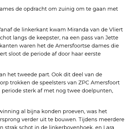
 dames de opdracht om zuinig om te gaan met
Vanaf de linkerkant kwam Miranda van de Vliert
hot langs de keepster, na een pass van Jette
e kanten waren het de Amersfoortse dames die
iert sloot de periode af door haar eerste
n het tweede part. Ook dit deel van de
fworp trokken de speelsters van ZPC Amersfoort
de periode sterk af met nog twee doelpunten,
inning al bijna konden proeven, was het
rsprong verder uit te bouwen. Tijdens meerdere
n strak schot in de linkerbovenhoek, en Lara