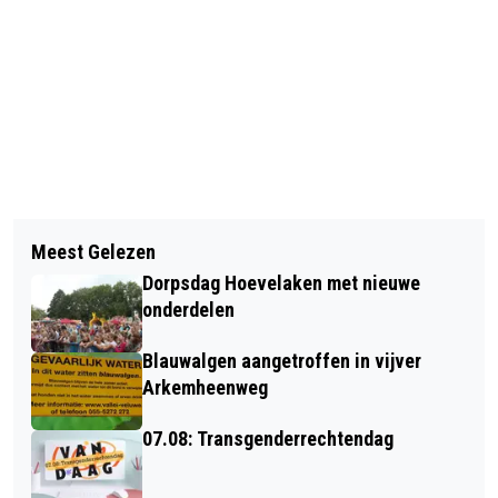
Vorig artikel
Volgend artikel
ANTHONIE KRIJKAMP HAD NIET
Meest Gelezen
BELEVENISSEN VAN EEN
GEDACHT, DAT ZIJN EERSTE SINGLE
Dorpsdag Hoevelaken met nieuwe
SCHILDERENDE NIJKERKER...DEEL 11
ZO SNEL ZOU UITKOMEN
onderdelen
Blauwalgen aangetroffen in vijver
Arkemheenweg
07.08: Transgenderrechtendag