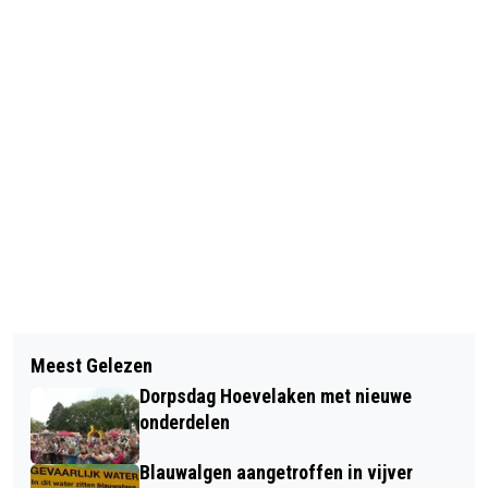
Vorig artikel
Volgend artikel
NIJSOCO IS EIGENLIJK ÉÉN GROOT
Meest Gelezen
SCHAAKTAFELS TIJDENS
FEEST, WAARBIJ OOK NOG
Dorpsdag Hoevelaken met nieuwe
SCHAAKINSTUIF STEEDS BEZET
GEVOETBALD WORDT
onderdelen
Blauwalgen aangetroffen in vijver