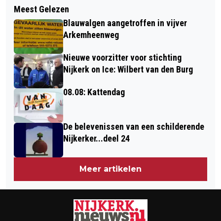
VOOR IEDER KIND EEN GRATIS
Meest Gelezen
2 DECEMBER: VOORRONDE ONK
DIGITALE FEESTBOX VAN JOHNNY
Blauwalgen aangetroffen in vijver
POKER
GLITTER
Arkemheenweg
Nieuwe voorzitter voor stichting
Nijkerk on Ice: Wilbert van den Burg
08.08: Kattendag
De belevenissen van een schilderende
Nijkerker...deel 24
Meer artikelen