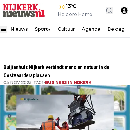
13
°C
Heldere Hemel
Nieuws
Sport
Cultuur
Agenda
De dag
▼
Buijtenhuis Nijkerk verbindt mens en natuur in de
Oostvaardersplassen
03 NOV 2025, 17:01
•
BUSINESS IN NIJKERK