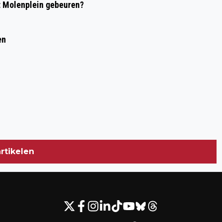
t Molenplein gebeuren?
GROOTSCHALIGE WONINGBOUW
en
rtikelen