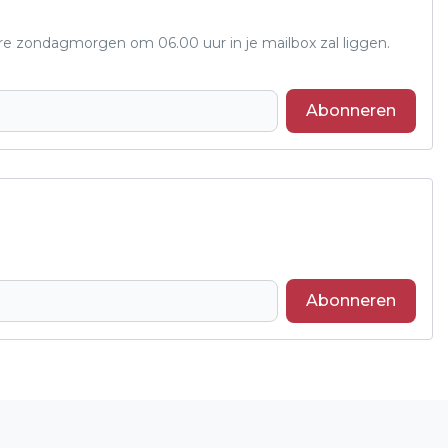
ere zondagmorgen om 06.00 uur in je mailbox zal liggen.
Abonneren
Abonneren
Volgend artikel
DE GEMEENTE WIL SNELLER