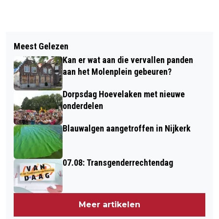
Vorig artikel
Volgend artikel
GEMEENTE ONDERZOEKT OPNIEUW
Meest Gelezen
BERG WEGWERPPLASTIC NA
GELUIDSOVERLAST A28
Kan er wat aan die vervallen panden
HORECAFEEST BOERENMAANDAG
aan het Molenplein gebeuren?
Dorpsdag Hoevelaken met nieuwe
onderdelen
Blauwalgen aangetroffen in Nijkerk
07.08: Transgenderrechtendag
Meer artikelen