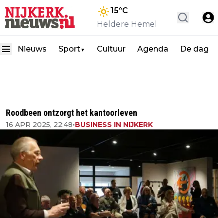
15
°C
Heldere Hemel
Nieuws
Sport
Cultuur
Agenda
De dag
▼
Roodbeen ontzorgt het kantoorleven
16 APR 2025, 22:48
•
BUSINESS IN NIJKERK