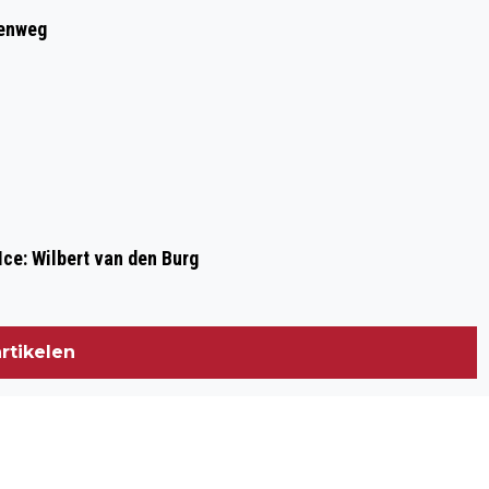
OLIFANT 'OLLIE' START VROLIJKE REIS
eenweg
IN ONZE GEMEENTE
Ice: Wilbert van den Burg
rtikelen