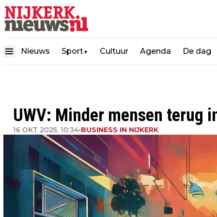
Nieuws
Sport
Cultuur
Agenda
De dag
▼
UWV: Minder mensen terug in
16 OKT 2025, 10:34
•
BUSINESS IN NIJKERK