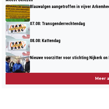
MISHANDELING IN HET CENTRUM VAN
Blauwalgen aangetroffen in vijver Arkemh
NIJKERK, POLITIE ZOEKT GETUIGEN
07.08: Transgenderrechtendag
08.08: Kattendag
Nieuwe voorzitter voor stichting Nijkerk on 
Meer a