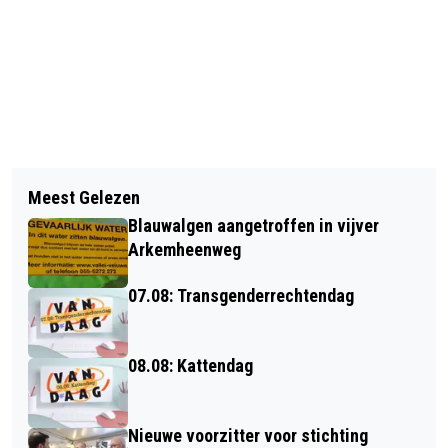
Vorig artikel
Volgend artikel
BADABOUNCERS OP HET WITTE DOEK
Meest Gelezen
NEDERLANDS TOPMODEL VERA
Blauwalgen aangetroffen in vijver
LUIJENDIJK STRAALT OP DE BAFTA
Arkemheenweg
GAMES AWARDS 2024
07.08: Transgenderrechtendag
08.08: Kattendag
Nieuwe voorzitter voor stichting