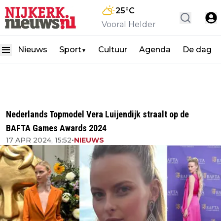
25
°C
Vooral Helder
Nieuws
Sport
Cultuur
Agenda
De dag
▼
Nederlands Topmodel Vera Luijendijk straalt op de
BAFTA Games Awards 2024
17 APR 2024, 15:52
•
NIEUWS