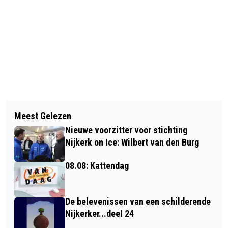
Vorig artikel
Volgend artikel
EVERT BUITENHUIS WINT MOOIE
Meest Gelezen
EUROPARCS HOOPT OP ACCEPTABELE
PRIJS
Nieuwe voorzitter voor stichting
OPLOSSING VOOR PERMANENTE
Nijkerk on Ice: Wilbert van den Burg
BEWONING OP BAD HULCKESTEIJN
08.08: Kattendag
De belevenissen van een schilderende
Nijkerker...deel 24