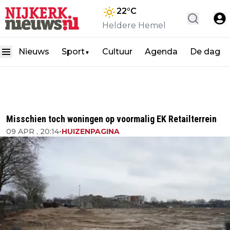
22
°C
Heldere Hemel
Nieuws
Sport
Cultuur
Agenda
De dag
▼
Misschien toch woningen op voormalig EK Retailterrein
09 APR , 20:14
•
HUIZENPAGINA