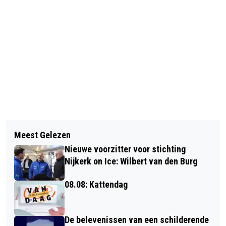
Vorig artikel
Volgend artikel
HERFST KON DE "WINE & SPICE" PRET
Meest Gelezen
HET SCHAAKSEIZOEN IS ALWEER EEN
NIET BEDERVEN
Nieuwe voorzitter voor stichting
MAAND IN VOLLE VAART
Nijkerk on Ice: Wilbert van den Burg
08.08: Kattendag
De belevenissen van een schilderende