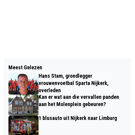
Vorig artikel
Volgend artikel
BESTELBUS VOLLEDIG UITGEBRAND
Meest Gelezen
PADDESTOEL AAN
OP BERENCAMPERWEG
Hans Stam, grondlegger
AMERSFOORTSEWEG VOORLOPIG
vrouwenvoetbal Sparta Nijkerk,
DICHT
overleden
Kan er wat aan die vervallen panden
aan het Molenplein gebeuren?
1 blusauto uit Nijkerk naar Limburg