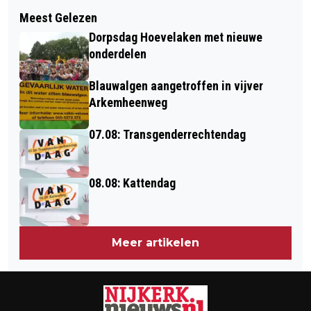
Volgend artikel
LEKKER HARDLOOPWEER TIJDENS
Meest Gelezen
NSC VERLOOR THUIS TEGEN FLEVO
VELUWEPOORTLOOP
Dorpsdag Hoevelaken met nieuwe
BOYS MET 2-4
onderdelen
Blauwalgen aangetroffen in vijver
Arkemheenweg
07.08: Transgenderrechtendag
08.08: Kattendag
Meer artikelen