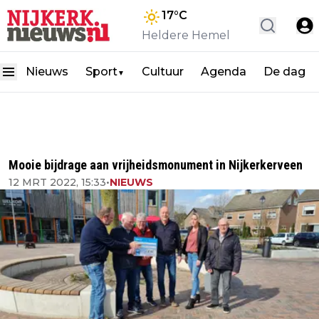
17
°C
Heldere Hemel
Nieuws
Sport
Cultuur
Agenda
De dag
▼
Mooie bijdrage aan vrijheidsmonument in Nijkerkerveen
12 MRT 2022, 15:33
•
NIEUWS