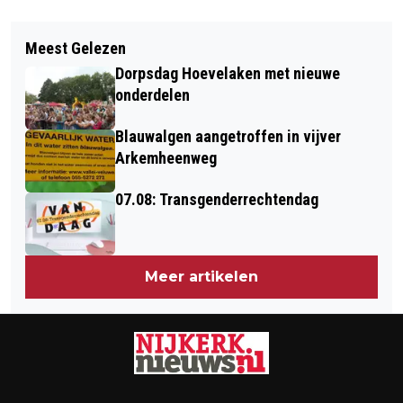
Vorig artikel
Volgend artikel
MOOIE BIJDRAGE AAN
Meest Gelezen
LEGE FLESSEN VOOR OEKRAÏNE
VRIJHEIDSMONUMENT IN
Dorpsdag Hoevelaken met nieuwe
NIJKERKERVEEN
onderdelen
Blauwalgen aangetroffen in vijver
Arkemheenweg
07.08: Transgenderrechtendag
Meer artikelen