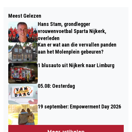
Vorig artikel
Volgend artikel
SUBSIDIE VOOR ONDERHOUD EN
Meest Gelezen
DE DEELNEMERS AAN HET
VERDUURZAMING MONUMENTEN
Hans Stam, grondlegger
WASMACHINE ZITTEN ZIJN BEKEND
vrouwenvoetbal Sparta Nijkerk,
overleden
Kan er wat aan die vervallen panden
aan het Molenplein gebeuren?
1 blusauto uit Nijkerk naar Limburg
05.08: Oesterdag
19 september: Empowerment Day 2026
Meer artikelen