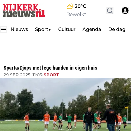
20
°C
Bewolkt
Nieuws
Sport
Cultuur
Agenda
De dag
▼
Sparta/Djops met lege handen in eigen huis
29 SEP 2025, 11:05
•
SPORT