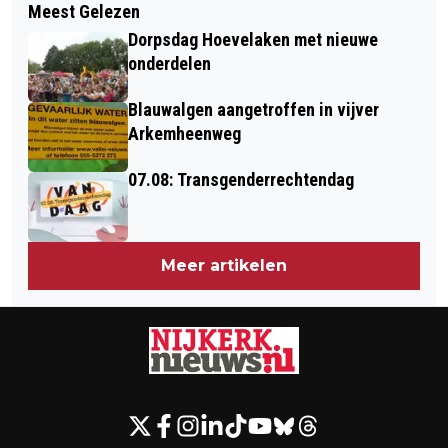
Meest Gelezen
BRONS VOOR TIGO RENS OP
Dorpsdag Hoevelaken met nieuwe
EUROPEAN OPEN
onderdelen
Blauwalgen aangetroffen in vijver
Arkemheenweg
07.08: Transgenderrechtendag
Meer artikelen