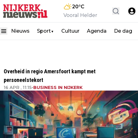
20
°C
Vooral Helder
Nieuws
Sport
Cultuur
Agenda
De dag
▼
Overheid in regio Amersfoort kampt met
personeelstekort
16 APR , 11:15
•
BUSINESS IN NIJKERK