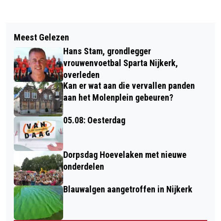
Vorig artikel
Volgend artikel
WONINGMARKT IN ONZE REGIO
Meest Gelezen
L. WALET & ZONEN BLIJFT
RUSTIGER, MAAR KRAPTE BLIJFT
Hans Stam, grondlegger
VERNIEUWEN: NIEUWE MATERIALEN
vrouwenvoetbal Sparta Nijkerk,
VOOR TUIN EN ERF
overleden
Kan er wat aan die vervallen panden
aan het Molenplein gebeuren?
05.08: Oesterdag
Dorpsdag Hoevelaken met nieuwe
onderdelen
Blauwalgen aangetroffen in Nijkerk