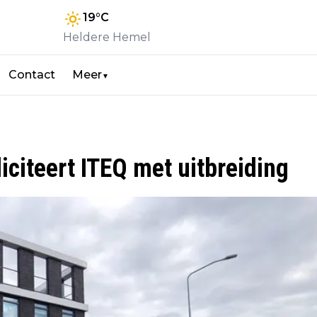
19
°C
Heldere Hemel
Contact
Meer
▼
iciteert ITEQ met uitbreiding