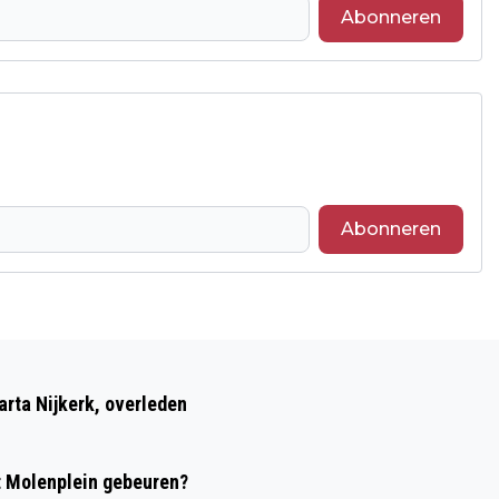
Abonneren
Abonneren
Volgend artikel
RUILBOEKENKAST VERNIELD
rta Nijkerk, overleden
t Molenplein gebeuren?