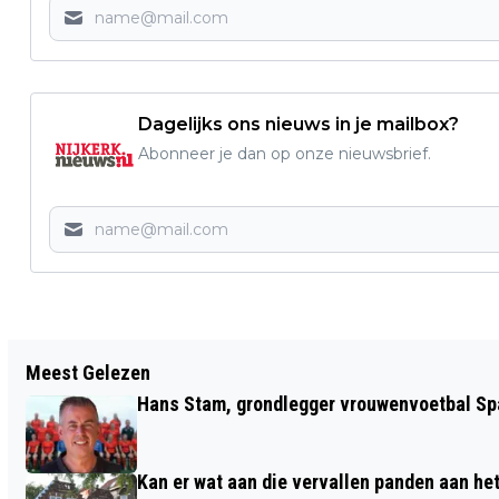
Dagelijks ons nieuws in je mailbox?
Abonneer je dan op onze nieuwsbrief.
Vorig artikel
Meest Gelezen
KERKENRAAD DRIEDORP IN HOGER
Hans Stam, grondlegger vrouwenvoetbal Spa
BEROEP
Kan er wat aan die vervallen panden aan he