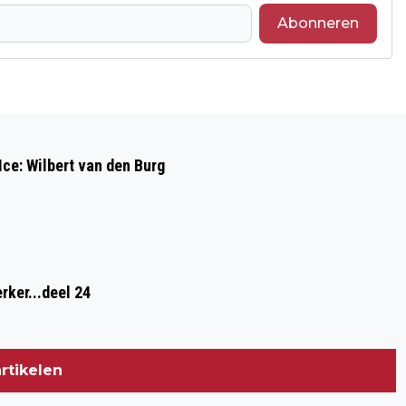
Abonneren
Volgend artikel
WETHOUDER MARIANNE KLEIN
Ice: Wilbert van den Burg
FELICITEERT ITEQ MET UITBREIDING
rker...deel 24
rtikelen