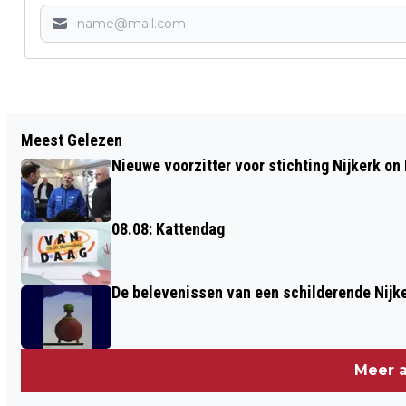
Vorig artikel
Meest Gelezen
PADDESTOEL AAN AMERSFOORTSEWEG
Nieuwe voorzitter voor stichting Nijkerk on 
VOORLOPIG DICHT
08.08: Kattendag
De belevenissen van een schilderende Nijke
Meer a