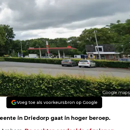
Google maps
Voeg toe als voorkeursbron op Google
ente in Driedorp gaat in hoger beroep.