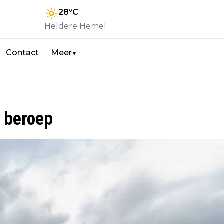
28
°C
Heldere Hemel
Contact
Meer
▼
r beroep