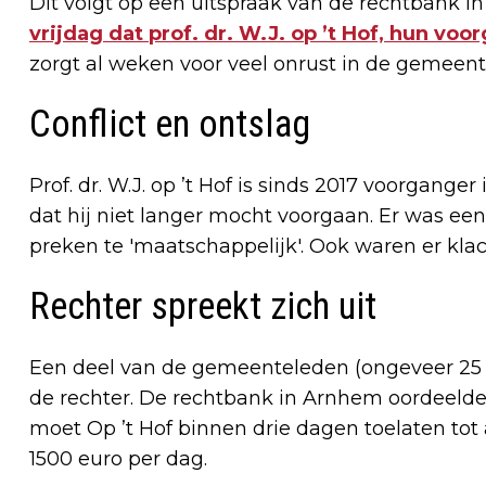
Dit volgt op een uitspraak van de rechtbank 
vrijdag dat prof. dr. W.J. op ’t Hof, hun vo
zorgt al weken voor veel onrust in de gemeent
Conflict en ontslag
Prof. dr. W.J. op ’t Hof is sinds 2017 voorgange
dat hij niet langer mocht voorgaan. Er was ee
preken te 'maatschappelijk'. Ook waren er klac
Rechter spreekt zich uit
Een deel van de gemeenteleden (ongeveer 25 fa
de rechter. De rechtbank in Arnhem oordeelde
moet Op ’t Hof binnen drie dagen toelaten tot
1500 euro per dag.