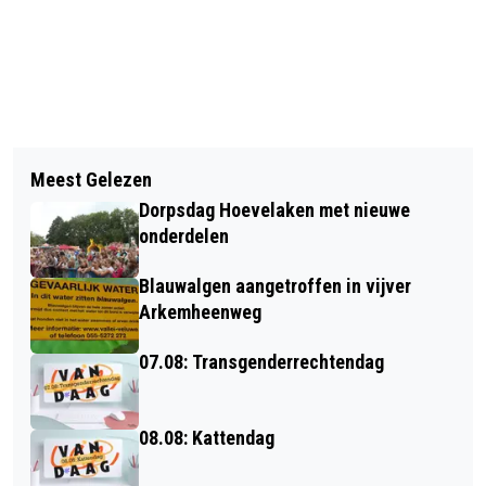
Vorig artikel
Volgend artikel
CAFETARIA DE PADDESTOEL
Meest Gelezen
SAMEN OP AVONTUUR: DE START VAN
VOORLOPIG WEER OPEN
Dorpsdag Hoevelaken met nieuwe
EEN NIEUW BUDDYTRAJECT
onderdelen
Blauwalgen aangetroffen in vijver
Arkemheenweg
07.08: Transgenderrechtendag
08.08: Kattendag