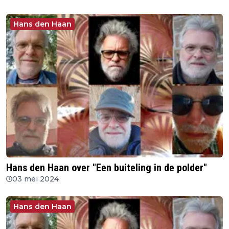
Hans den Haan
Hans den Haan over "Een buiteling in de polder"
03 mei 2024
Hans den Haan