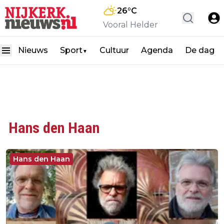
26
°C
Vooral Helder
Nieuws
Sport
Cultuur
Agenda
De dag
▼
Hans den Haan
Hans den Haan